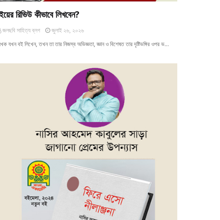
ইয়ের রিভিউ কীভাবে লিখবেন?
জলছবি সাহিত্য ব্লগ
জুলাই ২৬, ২০২৬
খক যখন বই লিখেন, তখন তা তার নিজস্ব অভিজ্ঞতা, জ্ঞান ও বিশেষত তার দৃষ্টিভঙ্গির ওপর ভ…