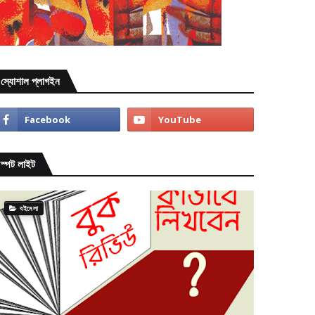
স্যোশাল প্লাগইন
স্পট লাইট
বইমেলা