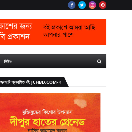
ভিডিও
জলছবি প্রকাশিত বই JCHBD.COM-এ