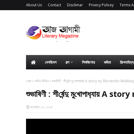
About Us
Contact
Disclimar
Privecy Policey
Terms A
দেশবিদেশ
গল্প
শিশুকিশোর
কবিতা
শিল্পসাহিত্
হোম
অডিও ভিডিও
শুভা‌ষিণী : শী‌র্ষেন্দু মু‌খোপাধ‌্যায় A story ny Shirsendo Muk
শুভা‌ষিণী : শী‌র্ষেন্দু মু‌খোপাধ‌্
নভেম্বর ১৭, ২০২৪