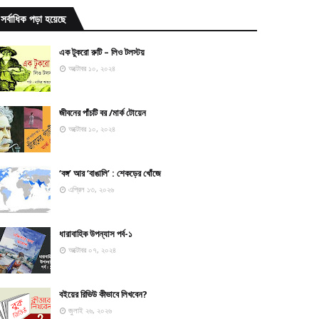
সর্বাধিক পড়া হয়েছে
এক টুকরো রুটি – লিও টলস্টয়
অক্টোবর ১০, ২০২৪
জীবনের পাঁচটি বর /মার্ক টোয়েন
অক্টোবর ১০, ২০২৪
‘বঙ্গ’ আর ‘বাঙালি’ : শেকড়ের খোঁজে
এপ্রিল ১৩, ২০২৬
ধারাবাহিক উপন্যাস পর্ব-১
অক্টোবর ০৭, ২০২৪
বইয়ের রিভিউ কীভাবে লিখবেন?
জুলাই ২৬, ২০২৬