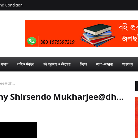
nd Condition
য সংবাদ
লাইফ স্টাইল
বই প্রকাশ ও বইমেলা
ফিচার
জানা-অজানা
অন্যান্য
harjee@dh...
যায় A story ny Shirsendo Mukharjee@dh...