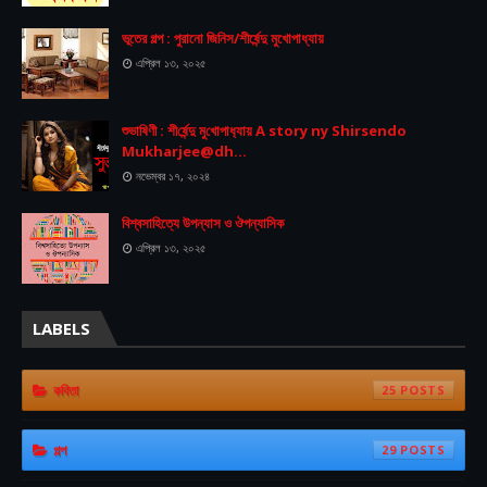
ভূতের গল্প : পুরানো জিনিস/শীর্ষেন্দু মুখোপাধ্যায়
এপ্রিল ১৩, ২০২৫
শুভা‌ষিণী : শী‌র্ষেন্দু মু‌খোপাধ‌্যায় A story ny Shirsendo
Mukharjee@dh...
নভেম্বর ১৭, ২০২৪
বিশ্বসাহিত্যে উপন্যাস ও ঔপন্যাসিক
এপ্রিল ১৩, ২০২৫
LABELS
কবিতা
25
গল্প
29