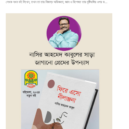
লেখক যখন বই লিখেন, তখন তা তার নিজস্ব অভিজ্ঞতা, জ্ঞান ও বিশেষত তার দৃষ্টিভঙ্গির ওপর ভ…