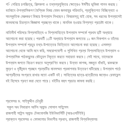
গ-ি পেরিয়ে চলচ্চিত্র, শিল্পকলা ও তথ্যপ্রযুক্তির ক্ষেত্রেও ঈর্ষণীয় ভূমিকা পালন করছে।
বর্তমানে ঔপন্যাসিকগণ বৈশ্বিক বিষয় যেমন জলবায়ুর পরিবর্তন, প্রযুক্তিগত বিচ্ছিন্নতা ও
সাংস্কৃতিক মেরুকরণ বিষয়ে উপন্যাস লিখছেন। বিষয়বস্তু যাই হোক, সব ধরনের উপন্যাসেই
মানবমনের চিরন্তন জিজ্ঞাসা প্রচ্ছন্ন থাকে। মানবিক হওয়ার বিশ্বস্ত প্রচেষ্টা থাকে।
নাতিদীর্ঘ পরিসরে বিশ্বসাহিত্য ও বিশ্বসাহিত্যে উপন্যাস সম্পর্কে প্রথম দুটি অধ্যায়ে
আলোচনা করা হয়েছে। পরবর্তী ১১টি অধ্যায়ে উপন্যাস জগতের ১১ জন দিকপাল ও তাঁদের
উপন্যাস সম্পর্কে প্রচুর তথ্য-উপাত্তের ভিত্তিতে আলোচনা করা হয়েছে। এসমস্ত
আলোচনা থেকে আমি মনে করি, সময়োপযোগী ও সুলিখিত গ্রন্থ বিশ্বসাহিত্যে উপন্যাস ও
ঔপন্যাসিক পাঠকবৃন্দের কৌতুহল নিবৃত্ত করতে সহায়তা করবে। সেই সাথে, তাদেরকে
উপন্যাস জগতে বিচরণ করতে অনুপ্রাণিত করবে। উন্নত কাগজ, মজবুত বাঁধাই, ঝকঝকে
মুদ্রণ ও দৃষ্টিনন্দন প্রচ্ছদ গ্রন্থটির মানসম্মত প্রকাশনায় উত্তরণ ঘটিয়েছে। উপন্যাস পাঠে
আগ্রহীদের সংগ্রহে রাখার মতো একটি বই। সাহিত্যের ছাত্র-ছাত্রীদের জন্যেও রেফারেন্স
বই হিসেবে গ্রহণ করা যেতে পারে। বইটির বহুল প্রচার কামনা করছি।
প্রফেসর ড. সাইফুদ্দীন চৌধুরী
স্কুল অব লিবারাল আর্টস অ্যান্ড সোসাল সাইন্সেস
রাজশাহী সাইন্স অ্যান্ড টেকনোলজি ইউনিভার্সিটি (আরএসটিইউ)
প্রাক্তন প্রফেসর ও ফোকলোর বিভাগীয় প্রধান, রাজশাহী বিশ্ববিদ্যালয়