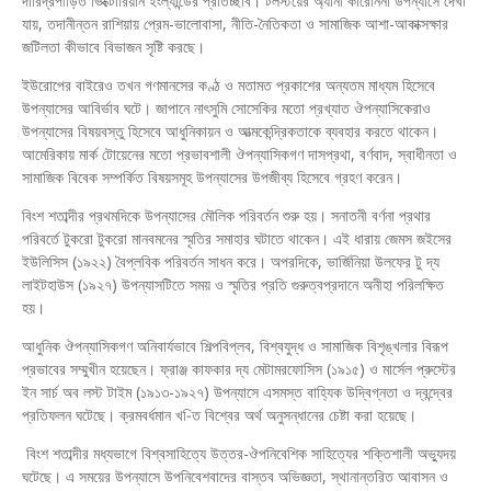
দারিদ্রপীড়িত ভিক্টোরিয়ান ইংল্যান্ডের প্রতিচ্ছবি। টলস্টয়ের অ্যানা কারেনিনা উপন্যাসে দেখা
যায়, তদানীন্তন রাশিয়ায় প্রেম-ভালোবাসা, নীতি-নৈতিকতা ও সামাজিক আশা-আকাক্সক্ষার
জটিলতা কীভাবে বিভাজন সৃষ্টি করছে।
ইউরোপের বাইরেও তখন গণমানসের কণ্ঠ ও মতামত প্রকাশের অন্যতম মাধ্যম হিসেবে
উপন্যাসের আবির্ভাব ঘটে। জাপানে নাৎসুমি সোসেকির মতো প্রখ্যাত ঔপন্যাসিকেরাও
উপন্যাসের বিষয়বস্তু হিসেবে আধুনিকায়ন ও আত্মকেন্দ্রিকতাকে ব্যবহার করতে থাকেন।
আমেরিকায় মার্ক টোয়েনের মতো প্রভাবশালী ঔপন্যাসিকগণ দাসপ্রথা, বর্ণবাদ, স্বাধীনতা ও
সামাজিক বিবেক সম্পর্কিত বিষয়সমূহ উপন্যাসের উপজীব্য হিসেবে গ্রহণ করেন।
বিংশ শতাব্দীর প্রথমদিকে উপন্যাসের মৌলিক পরিবর্তন শুরু হয়। সনাতনী বর্ণনা প্রথার
পরিবর্তে টুকরো টুকরো মানবমনের স্মৃতির সমাহার ঘটাতে থাকেন। এই ধারায় জেমস জইসের
ইউলিসিস (১৯২২) বৈপ্লবিক পরিবর্তন সাধন করে। অপরদিকে, ভার্জিনিয়া উলফের টু দ্য
লাইটহাউস (১৯২৭) উপন্যাসটিতে সময় ও স্মৃতির প্রতি গুরুত্বপ্রদানে অনীহা পরিলক্ষিত
হয়।
আধুনিক ঔপন্যাসিকগণ অনিবার্যভাবে শিল্পবিপ্লব, বিশ্বযুদ্ধ ও সামাজিক বিশৃঙ্খলার বিরূপ
প্রভাবের সম্মুখীন হয়েছেন। ফ্রাঞ্জ কাফকার দ্য মেটামরফোসিস (১৯১৫) ও মার্সেল প্রুস্টের
ইন সার্চ অব লস্ট টাইম (১৯১৩-১৯২৭) উপন্যাসে এসমস্ত বাহ্যিক উদ্বিগ্নতা ও দ্বন্দ্বের
প্রতিফলন ঘটেছে। ক্রমবর্ধমান খ-িত বিশ্বের অর্থ অনুসন্ধানের চেষ্টা করা হয়েছে।
বিংশ শতাব্দীর মধ্যভাগে বিশ্বসাহিত্যে উত্তর-ঔপনিবেশিক সাহিত্যের শক্তিশালী অভ্যুদয়
ঘটেছে। এ সময়ের উপন্যাসে উপনিবেশবাদের বাস্তব অভিজ্ঞতা, স্থানান্তরিত আবাসন ও