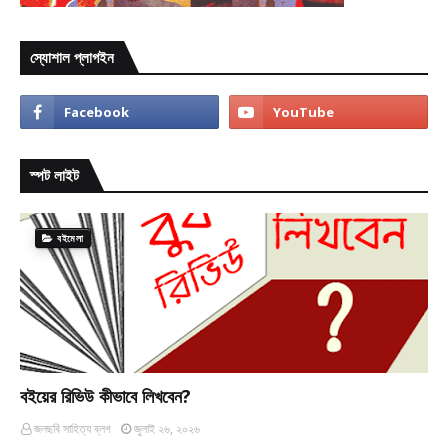
স্যোশাল প্লাগইন
স্পট লাইট
বইমেলা
বইয়ের রিভিউ কীভাবে লিখবেন?
জলছবি সাহিত্য ব্লগ
জুলাই ২৬, ২০২৬