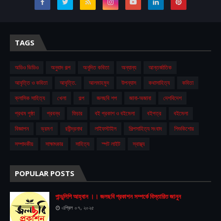
TAGS
অডিও ভিডিও
অনুবাদ গল্প
অনূদিত কবিতা
অন্যান্য
আন্তর্জাতিক
আবৃত্তি ও কবিতা
আবৃত্তি.
আলমাহমুদ
উপন্যাস
কথাসাহিত্য
কবিতা
ক্লাসিক সাহিত্য
খেলা
গল্প
জলছবি শপ
জানা-অজানা
দেশবিদেশ
প্রথম ‍পৃষ্ঠা
প্রবন্ধ
ফিচার
বই প্রকাশ ও বইমেলা
বইপত্র
বইমেলা
বিজ্ঞাপন
ভ্রমণ
রবীন্দ্রনাথ
লাইফস্টাইল
শিল্পসাহিত্য সংবাদ
শিশুকিশোর
সম্পাদকীয়
সাক্ষাৎকার
সাহিত্য
স্পট লাইট
স্বাস্থ্য
POPULAR POSTS
পান্ডুলিপি আহ্বান ।। জলছবি প্রকাশন সম্পর্কে বিস্তারিত জানুন
এপ্রিল ০৭, ২০২৫