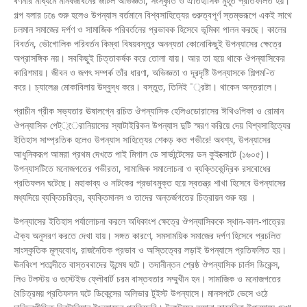
বর্ণনার মাধ্যমে মানবজীবনের জটিল অভিজ্ঞতা, সংস্কৃতি ও ঐতিহাসিক মুহূর্ত প্রতিফলিত হয়।
গল্প বলার ঢঙে শুরু হলেও উপন্যাস বর্তমানে বিশ্বসাহিত্যের গুরুত্বপূর্ণ স্তম্ভরূপে একই সাথে
চলমান সমাজের দর্পণ ও সামাজিক পরিবর্তনের প্রভাবক হিসেবে ভূমিকা পালন করছে। কালের
বিবর্তন, ভৌগোলিক পরিবর্তন কিম্বা বিষয়বস্তুর অনন্যতা কোনোকিছুই উপন্যাসের ক্ষেত্রে
অপ্রাসঙ্গিক নয়। সবকিছুই চিত্তাকর্ষক করে তোলা যায়। আর তা হয়ে থাকে ঔপন্যাসিকের
কারিশমায়। জীবন ও জগৎ সম্পর্ক তাঁর ধারণা, অভিজ্ঞতা ও দূরদৃষ্টি উপন্যাসকে শিল্পম-িত
করে। চ্যালেঞ্জ মোকাবিলায় উদ্বুদ্ধ করে। বস্তুত, তিনিই ¯্রষ্টা। থাকেন অন্তরালে।
প্রাচীন গ্রীক সভ্যতার ঊষালগ্নে রচিত ঔপন্যাসিক হেলিওডোরাসের ঈথিওপিকা ও রোমান
ঔপন্যাসিক পেট্্েরানিয়াসের স্যাটাইরিকন উপন্যাস দুটি স্মরণ করিয়ে দেয় বিশ্বসাহিত্যের
ইতিহাস সাম্প্রতিক হলেও উপন্যাস সাহিত্যের শেকড় কত গভীরে! অবশ্য, উপন্যাসের
আধুনিকরূপ আমরা প্রথম দেখতে পাই মিগাল ডে সার্ভান্টেসের ডন কুইক্সোটে (১৬০৫)।
উপন্যাসটিতে মনোজগতের গভীরতা, সামাজিক সমালোচনা ও ব্যক্তিকেন্দ্রিক রসবোধের
প্রতিফলন ঘটেছে। মহাকাব্য ও নাটকের প্রভাবমুক্ত হয়ে স্বতন্ত্র শাখা হিসেবে উপন্যাসের
মধ্যদিয়ে ব্যক্তিচরিত্র, ব্যক্তিমানস ও তাদের অন্তর্জগতের চিত্রায়ন শুরু হয় ।
উপন্যাসের ইতিহাস পর্যালোচনা করলে অধিকাংশ ক্ষেত্রে ঔপন্যাসিককে স্থান-কাল-পাত্রের
ঐক্য অনুসরণ করতে দেখা যায়। সঙ্গত কারণে, সমসাময়িক সমাজের দর্পণ হিসেবে প্রচলিত
সাংস্কৃতিক মূল্যবোধ, রাজনৈতিক প্রভাব ও অস্তিত্বের লড়াই উপন্যাসে প্রতিফলিত হয়।
ঊনবিংশ শতাব্দীতে বাস্তববাদের উন্মেষ ঘটে। তদানীন্তন শ্রেষ্ঠ ঔপন্যাসিক চার্লস ডিকেন্স,
লিও টলস্টয় ও গুস্টেইভ ফ্লৌবার্ট চরম বাস্তবতার সম্মুখীন হন। সামাজিক ও মনোজগতের
বৈচিত্রময় প্রতিফলন ঘটে ডিকেন্সের অলিভার টুইস্ট উপন্যাসে। মানসপটে ভেসে ওঠে