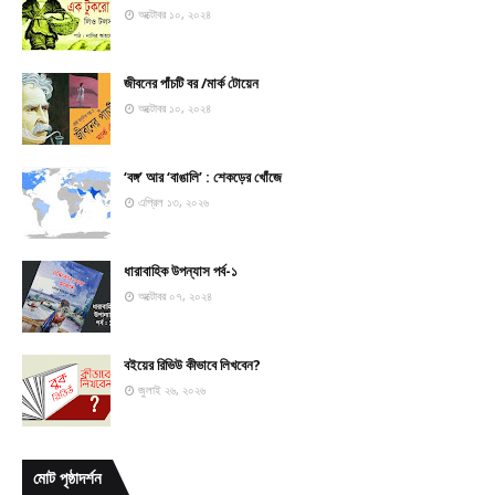
অক্টোবর ১০, ২০২৪
জীবনের পাঁচটি বর /মার্ক টোয়েন
অক্টোবর ১০, ২০২৪
‘বঙ্গ’ আর ‘বাঙালি’ : শেকড়ের খোঁজে
এপ্রিল ১৩, ২০২৬
ধারাবাহিক উপন্যাস পর্ব-১
অক্টোবর ০৭, ২০২৪
বইয়ের রিভিউ কীভাবে লিখবেন?
জুলাই ২৬, ২০২৬
মোট পৃষ্ঠাদর্শন