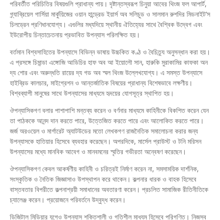
পরিবর্তীত পরিচিতির বিষয়গুলি প্রাধান্য পায়। দৃষ্টান্তস্বরূপ চিনুয়া আবের থিংজ ফল আপার্ট,
গ্র্যাব্রিয়েল গার্সিয়া মার্কুয়িজের ওয়ান হান্ড্রেড ইয়ার্স অব সলিচুড ও সালমান রুশদির মিডনাইট’স
চিলড্রেন প্রণিধানযোগ্য। এগুলির মধ্যদিয়ে স্থানীয় ঐতিহ্যের সাথে বৈশ্বিক উদ্বেগ এবং
ইউরোপীয় চিন্তাচেতনায় প্রভাবিত উপন্যাস পরিলক্ষিত হয়।
বর্তমান বিশ্বসাহিতের উপন্যাসে বিভিন্ন ভাষায় উচ্চকিত কণ্ঠ ও বৈচিত্র্য অনুসন্ধান করা হয়।
এ প্রসঙ্গে চিমান্ডা এঙ্গোজি আডিচির হাফ অব আ ইয়োলৌ সান, হারুকি মুরাকামির কাফকা অন
দ্য শোর এবং অরুন্ধতি রায়ের দ্য গড অব স্মল থিংজ উল্লেখযোগ্য। এ সমস্ত উপন্যাসে
হাইব্রিড কালচার, মাইগ্রেশন ও আন্তর্জাতিক বিষয়ের প্রাধান্য বিশেষভাবে লক্ষণীয়।
বিশ্বব্যাপী মানুষের সাথে উপন্যাসের মাধ্যমে হৃদয়ের যোগসূত্র স্থাপিত হয়।
ঔপন্যাসিকগণ বলার পাশাপাশি মন্তব্য করেন ও বর্ণনার মাধ্যমে কাহিনীকে বিকশিত করেন যেন
তা পাঠককে আনন্দ দান করতে পারে, উত্তেজিত করতে পারে এবং আলোকিত করতে পারে।
জর্জ অরওয়েল ও মার্গারেট অ্যাটউডের মতো লেখকগণ রাজনৈতিক সমালোচনা করার জন্য
উপন্যাসকে হাতিয়ার হিসেবে ব্যবহার করেছেন। অপরদিকে, মার্সেল প্রাউস্ট ও টনি মরিসন
উপন্যাসের মধ্যে মানবিক আবেগ ও মানবমনের স্মৃতির গভীরতা অন্বেষণ করেছেন।
ঔপন্যাসিকগণ কেবল আকর্ষণীয় কাহিনী ও চরিত্রই নির্মাণ করেন না, সমসাময়িক দার্শনিক,
সংস্কৃতিক ও নৈতিক জিজ্ঞাসাও উপস্থাপন করে থাকেন। কল্পনার ধারক ও বাহক হিসেবে
বাস্তবতার বিপরীতে কল্পনাশ্রয়ী সমাধানের অবতারণা করেন। প্রচলিত সামাজিক রীতিনীতিকে
চ্যালেঞ্জ করেন। প্রয়োজনে পরিবর্তনে উদ্বুদ্ধ করেন।
ডিজিটাল মিডিয়ার যুগেও উপন্যাস শক্তিশালী ও গতিশীল মাধ্যম হিসেবে পরিগণিত। নিজস্ব