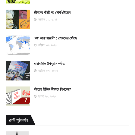
জীবনের পাঁচটি বর /মার্ক টোয়েন
অক্টোবর ১০, ২০২৪
‘বঙ্গ’ আর ‘বাঙালি’ : শেকড়ের খোঁজে
এপ্রিল ১৩, ২০২৬
ধারাবাহিক উপন্যাস পর্ব-১
অক্টোবর ০৭, ২০২৪
বইয়ের রিভিউ কীভাবে লিখবেন?
জুলাই ২৬, ২০২৬
মোট পৃষ্ঠাদর্শন