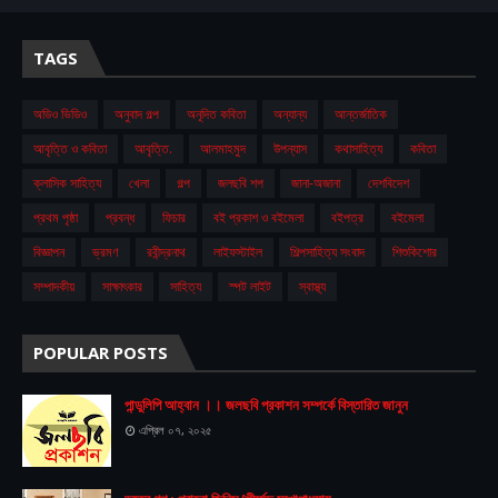
TAGS
অডিও ভিডিও
অনুবাদ গল্প
অনূদিত কবিতা
অন্যান্য
আন্তর্জাতিক
আবৃত্তি ও কবিতা
আবৃত্তি.
আলমাহমুদ
উপন্যাস
কথাসাহিত্য
কবিতা
ক্লাসিক সাহিত্য
খেলা
গল্প
জলছবি শপ
জানা-অজানা
দেশবিদেশ
প্রথম ‍পৃষ্ঠা
প্রবন্ধ
ফিচার
বই প্রকাশ ও বইমেলা
বইপত্র
বইমেলা
বিজ্ঞাপন
ভ্রমণ
রবীন্দ্রনাথ
লাইফস্টাইল
শিল্পসাহিত্য সংবাদ
শিশুকিশোর
সম্পাদকীয়
সাক্ষাৎকার
সাহিত্য
স্পট লাইট
স্বাস্থ্য
POPULAR POSTS
পান্ডুলিপি আহ্বান ।। জলছবি প্রকাশন সম্পর্কে বিস্তারিত জানুন
এপ্রিল ০৭, ২০২৫