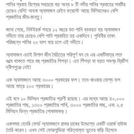
পানির প্রবাহ বিশ্বের সবচেয়ে বড় অন্য ৮ টি নদীর পানির প্রবাহের সমষ্টির
চেয়েও বেশি! অথবা অ্যামাজন রেইন ফরেস্টে আছে মিলিয়নেরও বেশি
প্রজাতির জীব-জন্তু।
জানা গেছে, নিউইয়র্ক শহরে ১২ বছরে যত পানি ব্যবহৃত হয় অ্যামাজন
নদীতে তার চেয়েও বেশি পানি প্রবাহিত হয় একদিনে। পৃথিবীর তাবৎ
পরিচ্ছন্ন পানির ২০ ভাগ বয়ে চলে এই নদীতে।
অ্যামাজন এতই বিশাল জীব বৈচিত্রে পরিপূর্ণ বন যে এর একটিমাত্র লতা
গুল্মে থাকতে পারে বহু প্রজাতির পিপড়া। এত পিঁপড়া যা হয়ত সমগ্র ব্রিটিশ
দ্বীপপুঞ্জে নেই!
এক অ্যামাজনে আছে ৩০০০ প্রকারের ফল। তবে খাওয়ার যোগ্য ফল
আছে মাত্র ২০০ প্রকারের।
এই বনে ১০ মিলিয়ন প্রজাতির প্রাণী রয়েছে। এর মধ্যে আছে ৪০,০০০
প্রজাতির গাছ, ১৩০০ প্রজাতির পাখি, ৩০০০ প্রজাতির মাছ, এবং ২.৫
মিলিয়ন ভিন্ন প্রজাতির পোকামাকড়।
একসময় হেনরি ফোর্ড অ্যামাজনে রাবার চাষের উদ্দেশ্যে একটি ওয়ার্ক হাউজ
তৈরি করেন। এখন সেই ফোরলান্ডিয়া পরিত্যাক্ত ভুতের বাড়ি হিসেবে