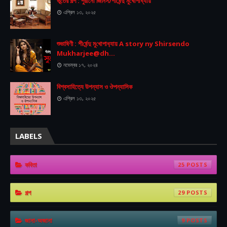
ভূতের গল্প : পুরানো জিনিস/শীর্ষেন্দু মুখোপাধ্যায়
এপ্রিল ১৩, ২০২৫
শুভা‌ষিণী : শী‌র্ষেন্দু মু‌খোপাধ‌্যায় A story ny Shirsendo
Mukharjee@dh...
নভেম্বর ১৭, ২০২৪
বিশ্বসাহিত্যে উপন্যাস ও ঔপন্যাসিক
এপ্রিল ১৩, ২০২৫
LABELS
কবিতা
25
গল্প
29
জানা-অজানা
9