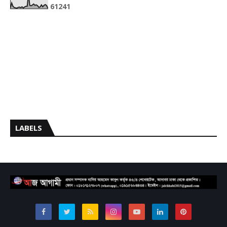
6
1
2
4
1
LABELS