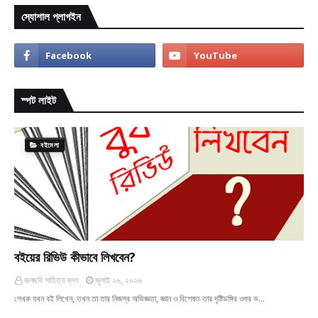
স্যোশাল প্লাগইন
স্পট লাইট
বইমেলা
বইয়ের রিভিউ কীভাবে লিখবেন?
জলছবি সাহিত্য ব্লগ
জুলাই ২৬, ২০২৬
লেখক যখন বই লিখেন, তখন তা তার নিজস্ব অভিজ্ঞতা, জ্ঞান ও বিশেষত তার দৃষ্টিভঙ্গির ওপর ভ…