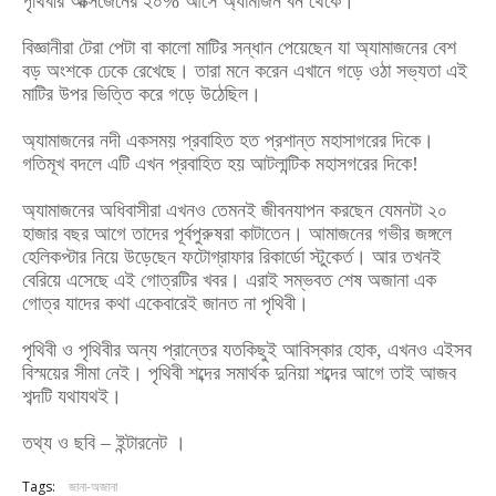
পৃথিবীর অক্সিজেনের ২০% আসে অ্যামাজন বন থেকে।
বিজ্ঞানীরা টেরা পেটা বা কালো মাটির সন্ধান পেয়েছেন যা অ্যামাজনের বেশ
বড় অংশকে ঢেকে রেখেছে। তারা মনে করেন এখানে গড়ে ওঠা সভ্যতা এই
মাটির উপর ভিত্তি করে গড়ে উঠেছিল।
অ্যামাজনের নদী একসময় প্রবাহিত হত প্রশান্ত মহাসাগরের দিকে।
গতিমূখ বদলে এটি এখন প্রবাহিত হয় আটলান্টিক মহাসগরের দিকে!
অ্যামাজনের অধিবাসীরা এখনও তেমনই জীবনযাপন করছেন যেমনটা ২০
হাজার বছর আগে তাদের পূর্বপুরুষরা কাটাতেন। আমাজনের গভীর জঙ্গলে
হেলিকপ্টার নিয়ে উড়েছেন ফটোগ্রাফার রিকার্ডো স্টুকের্ত। আর তখনই
বেরিয়ে এসেছে এই গোত্রটির খবর। এরাই সম্ভবত শেষ অজানা এক
গোত্র যাদের কথা একেবারেই জানত না পৃথিবী।
পৃথিবী ও পৃথিবীর অন্য প্রান্তের যতকিছুই আবিস্কার হোক, এখনও এইসব
বিস্ময়ের সীমা নেই। পৃথিবী শব্দের সমার্থক দুনিয়া শব্দের আগে তাই আজব
শব্দটি যথাযথই।
তথ্য ও ছবি – ইন্টারনেট ।
Tags:
জানা-অজানা