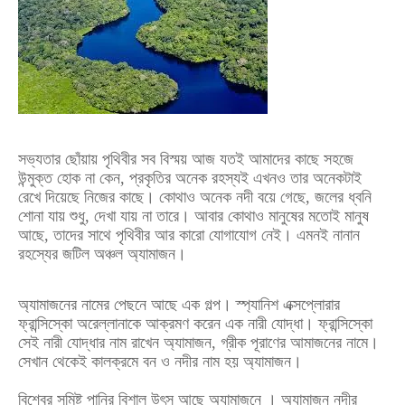
সভ্যতার ছোঁয়ায় পৃথিবীর সব বিস্ময় আজ যতই আমাদের কাছে সহজে
উন্মুক্ত হোক না কেন, প্রকৃতির অনেক রহস্যই এখনও তার অনেকটাই
রেখে দিয়েছে নিজের কাছে। কোথাও অনেক নদী বয়ে গেছে, জলের ধ্বনি
শোনা যায় শুধু, দেখা যায় না তারে। আবার কোথাও মানুষের মতোই মানুষ
আছে, তাদের সাথে পৃথিবীর আর কারো যোগাযোগ নেই। এমনই নানান
রহস্যের জটিল অঞ্চল অ্যামাজন।
অ্যামাজনের নামের পেছনে আছে এক গল্প। স্প্যানিশ এক্সপ্লোরার
ফ্রান্সিস্কো অরেল্লানাকে আক্রমণ করেন এক নারী যোদ্ধা। ফ্রান্সিস্কো
সেই নারী যোদ্ধার নাম রাখেন অ্যামাজন, গ্রীক পূরাণের আমাজনের নামে।
সেখান থেকেই কালক্রমে বন ও নদীর নাম হয় অ্যামাজন।
বিশ্বের সুমিষ্ট পানির বিশাল উৎস আছে অ্যামাজনে । অ্যামাজন নদীর