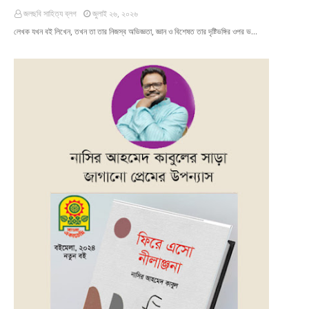
জলছবি সাহিত্য ব্লগ
জুলাই ২৬, ২০২৬
লেখক যখন বই লিখেন, তখন তা তার নিজস্ব অভিজ্ঞতা, জ্ঞান ও বিশেষত তার দৃষ্টিভঙ্গির ওপর ভ…