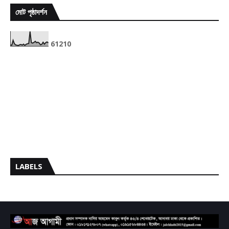
মোট পৃষ্ঠাদর্শন
6
1
2
1
0
LABELS