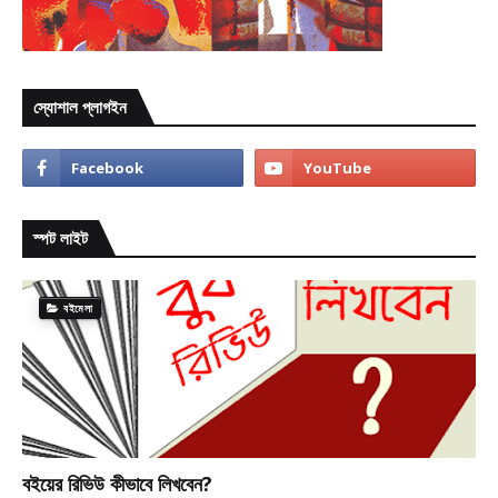
স্যোশাল প্লাগইন
স্পট লাইট
বইমেলা
বইয়ের রিভিউ কীভাবে লিখবেন?