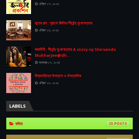
এপ্রিল ০৭, ২০২৫
ভূতের গল্প : পুরানো জিনিস/শীর্ষেন্দু মুখোপাধ্যায়
এপ্রিল ১৩, ২০২৫
শুভা‌ষিণী : শী‌র্ষেন্দু মু‌খোপাধ‌্যায় A story ny Shirsendo
Mukharjee@dh...
নভেম্বর ১৭, ২০২৪
বিশ্বসাহিত্যে উপন্যাস ও ঔপন্যাসিক
এপ্রিল ১৩, ২০২৫
LABELS
কবিতা
25