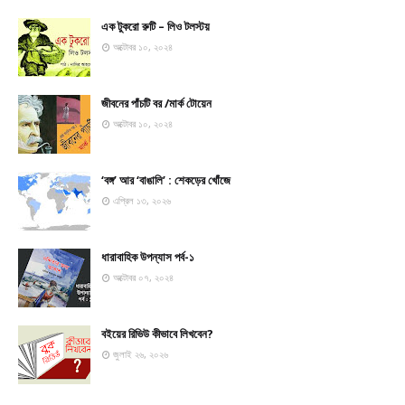
এক টুকরো রুটি – লিও টলস্টয়
অক্টোবর ১০, ২০২৪
জীবনের পাঁচটি বর /মার্ক টোয়েন
অক্টোবর ১০, ২০২৪
‘বঙ্গ’ আর ‘বাঙালি’ : শেকড়ের খোঁজে
এপ্রিল ১৩, ২০২৬
ধারাবাহিক উপন্যাস পর্ব-১
অক্টোবর ০৭, ২০২৪
বইয়ের রিভিউ কীভাবে লিখবেন?
জুলাই ২৬, ২০২৬