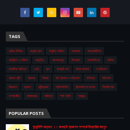
TAGS
অডিও ভিডিও
অনুবাদ গল্প
অনূদিত কবিতা
অন্যান্য
আন্তর্জাতিক
আবৃত্তি ও কবিতা
আবৃত্তি.
আলমাহমুদ
উপন্যাস
কথাসাহিত্য
কবিতা
ক্লাসিক সাহিত্য
খেলা
গল্প
জলছবি শপ
জানা-অজানা
দেশবিদেশ
প্রথম ‍পৃষ্ঠা
প্রবন্ধ
ফিচার
বই প্রকাশ ও বইমেলা
বইপত্র
বইমেলা
বিজ্ঞাপন
ভ্রমণ
রবীন্দ্রনাথ
লাইফস্টাইল
শিল্পসাহিত্য সংবাদ
শিশুকিশোর
সম্পাদকীয়
সাক্ষাৎকার
সাহিত্য
স্পট লাইট
স্বাস্থ্য
POPULAR POSTS
পান্ডুলিপি আহ্বান ।। জলছবি প্রকাশন সম্পর্কে বিস্তারিত জানুন