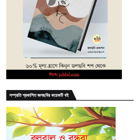
সম্প্রতি প্রকাশিত জলছবির কয়েকটি বই