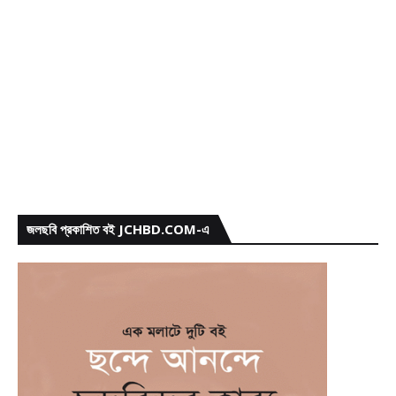
জলছবি প্রকাশিত বই JCHBD.COM-এ