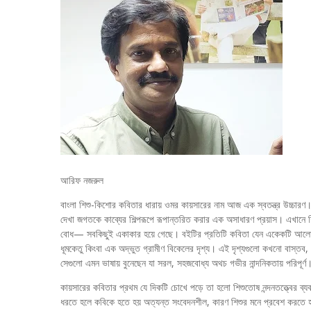
আরিফ নজরুল
বাংলা শিশু-কিশোর কবিতার ধারায় ওমর কায়সারের নাম আজ এক স্বতন্ত্র উচ্চারণ। ত
দেখা জগতকে কাব্যের শিল্পরূপে রূপান্তরিত করার এক অসাধারণ প্রয়াস। এখানে শিশ
বোধ— সবকিছুই একাকার হয়ে গেছে। বইটির প্রতিটি কবিতা যেন একেকটি আলোকিত জা
ধূমকেতু কিংবা এক অদ্ভুত গ্রামীণ বিকেলের দৃশ্য। এই দৃশ্যগুলো কখনো বাস্তব
সেগুলো এমন ভাষায় বুনেছেন যা সরল, সহজবোধ্য অথচ গভীর নান্দনিকতায় পরিপূর্ণ
কায়সারের কবিতার প্রথম যে দিকটি চোখে পড়ে তা হলো শিশুতোষ নন্দনতত্ত্বের ব্য
ধরতে হলে কবিকে হতে হয় অত্যন্ত সংবেদনশীল, কারণ শিশুর মনে প্রবেশ করতে হলে