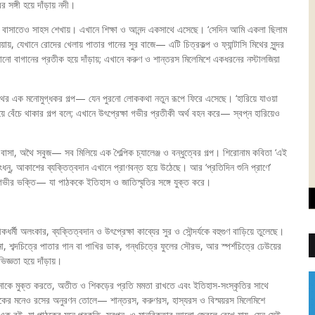
 সঙ্গী হয়ে দাঁড়ায় নদী।
 ভাঙা বাসাতেও সাহস শেখায়। এখানে শিক্ষা ও আনন্দ একসাথে এসেছে। ‘সেদিন আমি একলা ছিলাম
িয়ায়, যেখানে রোদের খেলায় পাতার গানের সুর বাজে— এটি চিত্রকল্প ও ফ্যান্টাসি মিথের সুন্দর
রানো বাগানের প্রতীক হয়ে দাঁড়ায়; এখানে করুণ ও শান্তরস মিলেমিশে একধরনের নস্টালজিয়া
মিথের এক মনোমুগ্ধকর গল্প— যেন পুরনো লোককথা নতুন রূপে ফিরে এসেছে। ‘হারিয়ে যাওয়া
য়ে বেঁচে থাকার গল্প বলে; এখানে উৎপ্রেক্ষা গভীর প্রতীকী অর্থ বহন করে— স্বপ্ন হারিয়েও
বাসা, অথৈ সবুজ— সব মিলিয়ে এক শৈল্পিক চ্যালেঞ্জ ও বন্ধুত্বের গল্প। শিরোনাম কবিতা ‘এই
ুর, রংধনু, আকাশের ব্যক্তিত্বদান এখানে প্রাণবন্ত হয়ে উঠেছে। আর ‘প্রতিদিন শুনি প্রাণে’
ি গভীর ভক্তি— যা পাঠককে ইতিহাস ও জাতিস্মৃতির সঙ্গে যুক্ত করে।
্মী অলংকার, ব্যক্তিত্বদান ও উৎপ্রেক্ষা কাব্যের সুর ও সৌন্দর্যকে বহুগুণ বাড়িয়ে তুলেছে।
া, শব্দচিত্রে পাতার গান বা পাখির ডাক, গন্ধচিত্রে ফুলের সৌরভ, আর স্পর্শচিত্রে ঢেউয়ের
িজ্ঞতা হয়ে দাঁড়ায়।
্পনাকে মুক্ত করতে, অতীত ও শিকড়ের প্রতি মমতা রাখতে এবং ইতিহাস-সংস্কৃতির সাথে
াঠকের মনেও রসের অনুরণন তোলে— শান্তরস, করুণরস, হাস্যরস ও বিস্ময়রস মিলেমিশে
এমন এক বই, যা পাঠকের মনে প্রকৃতি, স্বপ্ন, ও মানবিকতার আলো জ্বেলে রেখে যায়, যেন সেই