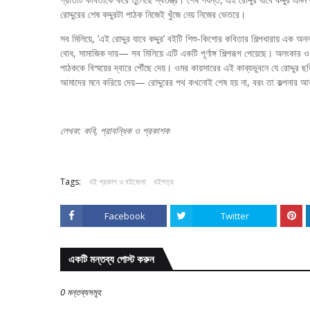
রোদ্দুরের শেষ কদ্দুরটা পাঠক নিজেই খুঁজে নেয় নিজের ভেতরে।
সব মিলিয়ে, ‘এই রোদ্দুর যাবে কদ্দুর’ বইটি শিশু-কিশোর কবিতার শিল্পধারায় এক অ
বোধ, সামাজিক দায়— সব মিলিয়ে এটি একটি পূর্ণাঙ্গ শিল্পরূপ পেয়েছে। অলংকার 
পাঠককে বিস্ময়ের দ্বারে পৌঁছে দেয়। ওমর কায়সারের এই কাব্যভুবনে যে রোদ্দুর
আমাদের মনে করিয়ে দেয়— রোদ্দুরের পথ কখনোই শেষ হয় না, বরং তা কল্পনার 
লেখক: কবি, প্রাবন্ধিক ও প্রকাশক
Tags:
বই প্রকাশ ও বইমেলা
বইপত্র
Facebook
Twitter
একটি মন্তব্য পোস্ট করুন
0 মন্তব্যসমূহ