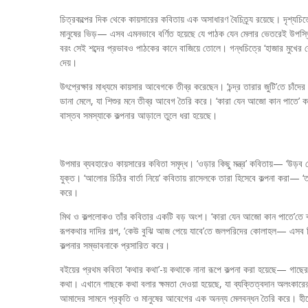
চিত্রকল্পের দিক থেকে কায়সারের কবিতায় এক অসাধারণ বৈচিত্র্য রয়েছে। দৃশ্যচিত্
মানুষের ভিড়— এসব এমনভাবে বর্ণিত হয়েছে যে পাঠক যেন মেলার ভেতরেই উপস্থি
বরং সেই শব্দের প্রভাবও পাঠকের কানে বাজিয়ে তোলে। গন্ধচিত্রে ‘হাজার মুখের 
দেয়।
উৎপ্রেক্ষার মাধ্যমে কায়সার আবেগকে তীব্র করেছেন। ‘চন্দ্র তারার জুটি’তে চাঁদে
ডানা মেলে, যা শিশুর মনে তীব্র আবেগ তৈরি করে। ‘কারা যেন আজো কান পাতে’ কবি
বাস্তব সমস্যাকে কল্পনার আড়ালে তুলে ধরা হয়েছে।
উপমার ব্যবহারেও কায়সারের কবিতা সমৃদ্ধ। ‘ওড়ার কিছু মন্ত্র’ কবিতায়— ‘উড়ব য
যুক্ত। ‘আলোর চিঠির বার্তা নিয়ে’ কবিতায় রাসেলকে তারা হিসেবে কল্পনা করা
করে।
মিথ ও কল্পলোকও তাঁর কবিতার একটি বড় অংশ। ‘কারা যেন আজো কান পাতে’তে ব্যঙ্
রূপকথার দাদির গল্প, ‘কেউ বুঝি আজ পেয়ে যাবে’তে জলপরিদের কোলাহল— এসব শি
কল্পনার সম্ভাবনাকে প্রসারিত করে।
বইয়ের প্রথম কবিতা ‘কথার কথা’-য় কথাকে নানা রূপে কল্পনা করা হয়েছে— গাছ
কথা। এখানে গাছকে কথা বলার ক্ষমতা দেওয়া হয়েছে, যা ব্যক্তিত্বদান অলংকারে
আমাদের সামনে প্রকৃতি ও মানুষের আবেগের এক অনন্য মেলবন্ধন তৈরি করে। হীরে