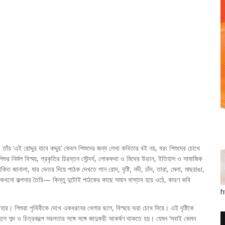
াঁর ‘এই রোদ্দুর যাবে কদ্দুর’ কেবল শিশুদের জন্য লেখা কবিতার বই নয়, বরং শিশুদের চোখে
ুর নির্মল বিস্ময়, প্রকৃতির চিরন্তন সৌন্দর্য, লোককথা ও মিথের উড়ান, ইতিহাস ও সামাজিক
নালা, যার ভেতর দিয়ে পাঠক দেখতে পান রোদ, বৃষ্টি, নদী, চাঁদ, তারা, মেলা, মাছরাঙা,
, কখনো কল্পনার তৈরি— কিন্তু দুটোই পাঠকের কাছে সমান বাস্তব হয়ে ওঠে, কারণ কবি
।
h
বহার। শিশুরা পৃথিবীকে দেখে একধরনের খেলার ছলে, বিস্ময়ে ভরা চোখ দিয়ে। এই দৃষ্টিকে
 শব্দ ও চিত্রকল্পে সরলতার সঙ্গে সঙ্গে জাদুকরী আকর্ষণ থাকতে হয়। যেমন ‘সবাই কেমন