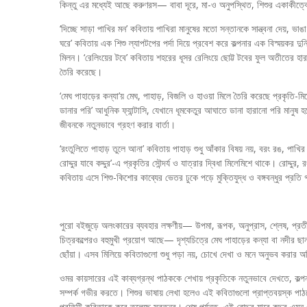
কিন্তু এর মধ্যেই আছে করুণরস— বাবা দূরে, মা-ও অনুপস্থিত, শিশুর একাকীত্বের
‘দিচ্ছে সাড়া পাখির মন’ কবিতায় পাখিরা মানুষের মতো সন্তানকে সান্ত্বনা দেয়,
ঘরে’ কবিতায় এক শিশু ল্যাপটপের পর্দা দিয়ে প্রবেশ করে কল্পনার এক বিস্ময়কর দুন
মিলন। ‘রেলিংয়ের টবে’ কবিতায় শহরের ধূসর রেলিংয়ে ছোট্ট টবের ফুল অতীতের হা
তৈরি করেছে।
‘মেঘ পাহাড়ের কন্যা’য় মেঘ, পাহাড়, বিজলি ও হাওয়া মিলে তৈরি করেছে প্রকৃতি-
ডানার পরি’ আধুনিক ফ্যান্টাসি, যেখানে ধূমকেতুর আঘাতে ডানা হারানো পরি মানুষ হ
জীবনকে নতুনভাবে গ্রহণ করার বার্তা।
‘রংতুলিতে পাহাড় তুলে আনা’ কবিতায় পাহাড় শুধু আঁকার বিষয় নয়, বরং রঙ, পাখির 
রোদ্দুর যাবে কদ্দুর’-এ প্রকৃতির সৌন্দর্য ও যাত্রার দ্বিধা মিলেমিশে থাকে। রোদ্দ
কবিতায় এসে শিশু-কিশোর কাব্যের ভেতর ঢুকে পড়ে মুক্তিযুদ্ধ ও বঙ্গবন্ধুর প্রত
পুরো বইজুড়ে অলংকারের ব্যবহার লক্ষণীয়— উপমা, রূপক, অনুপ্রাস, শ্লেষ, প্রতীকধর
চিত্রকল্পেরও বহুমুখী প্রয়োগ আছে— দৃশ্যচিত্রে মেঘ পাহাড়ের কন্যা বা নদীর ছান
ছোঁয়া। এসব মিলিয়ে কবিতাগুলো শুধু পড়া নয়, চোখে দেখা ও মনে অনুভব করার অভ
ওমর কায়সারের এই কাব্যগ্রন্থ পাঠককে শেখায় প্রকৃতিকে নতুনভাবে দেখতে, কল
সম্পর্ক গভীর করতে। শিশুর ভাষায় লেখা হলেও এই কবিতাগুলো প্রাপ্তবয়স্ক প
প্রতিটি কবিতাকে করে তুলেছে স্বতন্ত্র। শেষ পর্যন্ত, এই রোদ্দুর যাবে কদ্দুর 