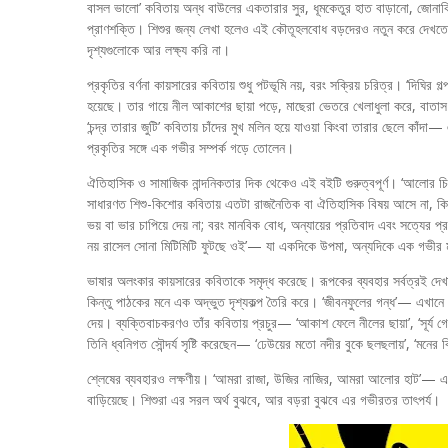
বাসল ভালো’ কবিতায় অন্ধ বাউলের একতারার সুর, ধূমকেতুর হাত বাড়ানো, জোন
প্রাণশক্তি। শিশুর জন্য লেখা হলেও এই কৌতূহলবোধ বড়দেরও নতুন করে দেখতে
দৃশ্যগুলোকে আর লক্ষ্য করি না।
প্রকৃতির বর্ণনা কায়সারের কবিতায় শুধু পটভূমি নয়, বরং সক্রিয় চরিত্র। ‘দিঘির
হয়েছে। তার গায়ে নীল আকাশের ছায়া পড়ে, মাছেরা ভেতরে খেলাধুলা করে, বাতা
‘চন্দ্র তারার জুটি’ কবিতায় চাঁদের মুখ মলিন হয়ে যাওয়া কিংবা তারার ছেলে কাঁদ
প্রকৃতির সঙ্গে এক গভীর সম্পর্ক গড়ে তোলেন।
ঐতিহাসিক ও সামাজিক নান্দনিকতার দিক থেকেও এই বইটি গুরুত্বপূর্ণ। ‘আলোর চিঠির
সাধারণত শিশু-কিশোর কবিতায় এতটা রাজনৈতিক বা ঐতিহাসিক বিষয় আসে না, ক
ভয় বা ভার চাপিয়ে দেয় না; বরং মানবিক বোধ, অন্যায়ের প্রতিবাদ এবং সত্যের 
নয় রাসেল সোনা মিটিমিটি ফুটছে ওই’— যা একদিকে উপমা, অন্যদিকে এক গভীর 
ভাষার অলংকার কায়সারের কবিতাকে সমৃদ্ধ করেছে। রূপকের ব্যবহার সর্বত্রই দেখ
কিন্তু পাঠকের মনে এক অদ্ভুত দৃশ্যকল্প তৈরি করে। ‘জীবনফুলের গন্ধ’— এখানে 
দেয়। ব্যক্তিবাচকরণও তাঁর কবিতায় প্রচুর— ‘আকাশ ফেলে নীলের ছায়া’, ‘সূর্য গ
তিনি ধ্বনিগত সৌন্দর্য সৃষ্টি করেছেন— ‘ঢেউয়ের মতো নদীর বুকে ছলছলায়’, ‘মনের
শ্লেষের ব্যবহারও লক্ষণীয়। ‘আমরা রাজা, উজির নাজির, আমরা আলোর হাট’— এখানে ‘
বাড়িয়েছে। শিশুরা এর সরল অর্থ বুঝবে, আর বড়রা বুঝবে এর গভীরতর তাৎপর্য।