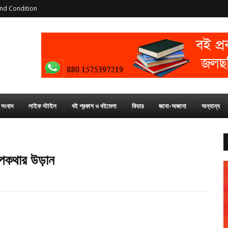
nd Condition
য সংবাদ
লাইফ স্টাইল
বই প্রকাশ ও বইমেলা
ফিচার
জানা-অজানা
অন্যান্য
রূপকথার উড়ান