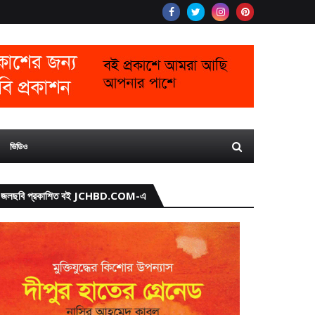
ভিডিও
জলছবি প্রকাশিত বই JCHBD.COM-এ