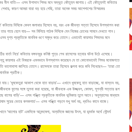
াকির নীল বাতি— এসব উপাদান শিশুর মনে অদ্ভুত কৌতূহল জাগায়। এই কৌতূহলই কবিতার
 শেখায়, কারণ আমরা যারা বড় হয়ে গেছি, তারা অনেক সময় আশেপাশের বিস্ময়কর
 গল্প’ কবিতায় দিঘিকে কেবল জলাধার হিসেবে নয়, বরং এক জীবন্ত সত্তা হিসেবে উপস্থাপন করা
স তার গায়ে হেলে যায়— সব মিলিয়ে পাঠক দিঘিকে যেন নিজের চোখের সামনে দেখতে পান।
া— এসব দৃশ্য প্রকৃতিকে মানবিক গুণে সমৃদ্ধ করে তোলে। এভাবেই কায়সার শিশুদের মনে
 বার্তা নিয়ে’ কবিতায় বঙ্গবন্ধুর কনিষ্ঠ পুত্র শেখ রাসেলের হত্যার ঘটনা উঠে এসেছে।
িন্তু কায়সার এই বিষয়কে এমনভাবে উপস্থাপন করেছেন যে তা কোনোভাবেই শিশুর মনোজগতে
প্রতি ভালোবাসা জাগিয়ে তোলে। রাসেলকে তারা হিসেবে কল্পনা করে কবি লিখেছেন— ‘তারা তো
মানবিক প্রতীক।
া যায়। ‘ধূমকেতুরা আকাশ থেকে হাত বাড়ায়’— এখানে ধূমকেতু হাত বাড়াচ্ছে, যা বাস্তব নয়,
জীবনকে ফুলের সঙ্গে তুলনা করা হয়েছে, যা জীবনকে এক উজ্জ্বল, কোমল, সুগন্ধী সত্তায় রূপ
েছে বাপের বাড়ি’— এসব পঙ্ক্তি প্রকৃতিকে মানবিক ভূমিকায় তুলে আনে। অনুপ্রাসের মাধ্যমে
 বিষাদ সুরের ভেতর কলকলায়’— এসব পঙ্ক্তি পড়লে শুধু অর্থ নয়, ধ্বনিও কানে বাজে।
আলোর হাট’ একদিকে আনন্দমেলা, অন্যদিকে জ্ঞানের উৎস, যা দ্ব্যর্থক অর্থে সৌন্দর্য