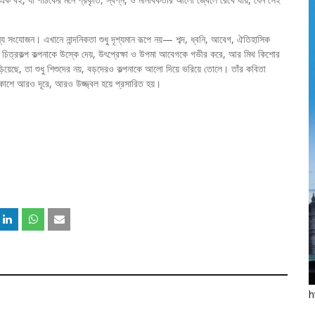
নন্য সংযোজন। এখানে নান্দনিকতা শুধু দৃশ্যমান রূপে নয়— শব্দ, ধ্বনি, আবেগ, ঐতিহাসিক
ও চিত্রকল্প কল্পনাকে উস্কে দেয়, উৎপ্রেক্ষা ও উপমা আবেগকে গভীর করে, আর মিথ কিশোর
 ছড়িয়েছে, তা শুধু শিশুদের নয়, বড়দেরও কল্পনাকে আলো দিয়ে ভরিয়ে তোলে। তাঁর কবিতা
আকাশে আরও দূরে, আরও উজ্জ্বল হয়ে প্রসারিত হয়।
h