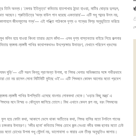
ব
রে তিনি অনন্য। ‘মেলার ইতিবৃত্ত’ কবিতায় হাতপাখায় ঠান্ডা হাওয়া, মাটির ঘোড়ার দুলদুল,
ত আছেন। শ্রুতিচিত্রে ‘অন্ধ বাউল গান ধরেছে একতারায়’— এটি শুধু শব্দের উৎস নয়,
কোলাহলে জীবনফুলের গন্ধ’— এই পঙ্ক্তি পাঠককে দৃশ্য ও গন্ধের মিশ্র অনুভূতিতে ভরিয়ে
লে
র মুখ মলিন হয়ে যাওয়া কিংবা তারার ছেলে কাঁদা— এসব দৃশ্য বাস্তবতার বাইরে গিয়ে কল্পনার
তায় ব্যঙ্গমা-ব্যঙ্গমী পাখির কথোপকথনও উৎপ্রেক্ষার উদাহরণ, যেখানে পরিবেশ ধ্বংসের
েমন ঘুড়ি’— এটি সরল কিন্তু প্রাণবন্ত উপমা, যা শিশুর খেলার অভিজ্ঞতার সঙ্গে গভীরভাবে
— ‘তারা তো নয় রাসেল সোনা মিটিমিটি ফুটছে ওই’— এটি শিশুমনে কোমল আলোর মতো প্রবেশ
গমা-ব্যঙ্গমী পাখির উপস্থিতি এসেছে বাংলার লোককথা থেকে। ‘ওড়ার কিছু মন্ত্র’ এ
শুদের মনে বিস্ময় ও কৌতূহল জাগিয়ে তোলে। মিথ এখানে কেবল গল্প নয়, বরং শিশুমনের
ের ফুল হয়ে ফোটা কথা, আকাশে ভেসে থাকা অতীতের কথা, শিশুর হাসির মতো টলটলে গানের
র চমৎকার উদাহরণ। ‘নদীর ছানা’ কবিতায় শিশুর চোখে জন্ম নেওয়া নদীর যমজ ছানার মতো ঢেউ
র মতো চোখের উপমা শুধু সৌন্দর্য নয়, ভালোবাসা ও মায়ার এক তীব্র অনুভূতিও জাগায়।