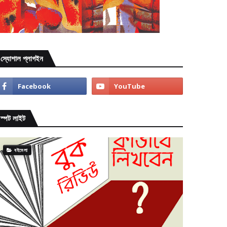
স্যোশাল প্লাগইন
স্পট লাইট
বইমেলা