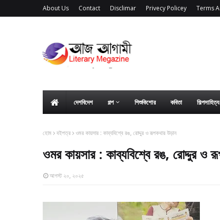
About Us
Contact
Disclimar
Privecy Policey
Terms A
দেশবিদেশ
গল্প
শিশুকিশোর
কবিতা
শিল্পসাহিত্
হোম
বইপত্র
ওমর কায়সার : কাব্যবিশ্বে রঙ, রোদ্দুর ও রূপকথার উড়ান
ওমর কায়সার : কাব্যবিশ্বে রঙ, রোদ্দুর ও 
আগস্ট ২০, ২০২৫