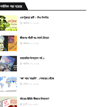
সর্বাধিক পড়া হয়েছে
এক টুকরো রুটি – লিও টলস্টয়
অক্টোবর ১০, ২০২৪
জীবনের পাঁচটি বর /মার্ক টোয়েন
অক্টোবর ১০, ২০২৪
ধারাবাহিক উপন্যাস পর্ব-১
অক্টোবর ০৭, ২০২৪
‘বঙ্গ’ আর ‘বাঙালি’ : শেকড়ের খোঁজে
এপ্রিল ১৩, ২০২৬
বইয়ের রিভিউ কীভাবে লিখবেন?
জুলাই ২৬, ২০২৬