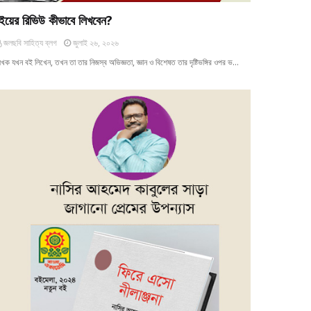
ইয়ের রিভিউ কীভাবে লিখবেন?
জলছবি সাহিত্য ব্লগ
জুলাই ২৬, ২০২৬
খক যখন বই লিখেন, তখন তা তার নিজস্ব অভিজ্ঞতা, জ্ঞান ও বিশেষত তার দৃষ্টিভঙ্গির ওপর ভ…