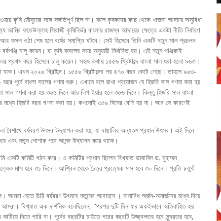
য়ায় কৃষি মৌসুমের সঙ্গে সঙ্গতিপূর্ণ ছিল না। ফলে কৃষকদের কাছ থেকে খাজনা আদায়ে অসুবিধা
মির ফতেউল্লাহ সিরাজী কৃষিনির্ভর বাংলায় রাজস্ব আদায়ের ক্ষেত্রে একটা নীতি নির্ধারণ
 আর ফসল ওঠা শেষ হলে বর্ষের সমাপ্তি ঘটবে। সেই হিসেবে তিনি একটি নতুন সাল প্রচলন
বর্ষপঞ্জি চালু করেন। যা কৃষি ফসলের সময় অনুযায়ী নির্ধারিত হয়। এই নতুন পঞ্জিকাই
সালের প্রথম বছর হিসেবে চালু করেন। সহজ কথায় ১৫৫৬ খ্রিষ্টাব্দে বাংলা সাল ধরা হলো ৯৬৩।
়া যাক। এখন ২০২৬ খ্রিষ্টাব্দ। ১৫৫৬ খ্রিষ্টাব্দের পর ৪৭০ বছর কেটে গেছে। তাহলে ৯৬৩-
র পূর্বে বাংলা সালের গণনা শুরু। এখানে বলে রাখা প্রয়োজন যে হিজরি সাল গণনা করা হয়
াংলা সাল গণনা করা হয় ৩৬৫ দিনে আর লিপ ইয়ার হলে ৩৬৬ দিনে। কিন্তু হিজরি সাল বাংলা
র মধ্যে হিজরি বছর গণনা করা হয়। কখনোই ৩৫৬ দিনের বেশি হয় না। আর সে কারণেই
১লা বৈশাখে বর্ষবরণ উৎসব উদ্‌যাপন করা হয়, যা বাঙালির অন্যতম প্রধান উৎসব। এই দিনে
ন করে এবং নতুন পোশাক পরে আনন্দ উদ্‌যাপন করে থাকে।
মি একটি কমিটি গঠন করে। এ কমিটির প্রধান ছিলেন বিখ্যাত ভাষাবিদ ড. মুহাম্মদ
্রত্যেক মাস হবে ৩১ দিনে। আশ্বিন থেকে চৈত্র প্রত্যেক মাস হবে ৩০ দিনে। প্রতি চতুর্থ
ল। আমরা মেতে উঠি বর্ষবরণ উৎসবে নতুনের আবাহনে । নানাবিধ অর্জন-অনার্জনের মধ্যে দিয়ে
লি আমরা। বিখ্যাত এক দার্শনিক বলেছিলেন, "পরপর দুটি দিন যার একইভাবে অতিবাহিত হয়
টিয়ে দিতে পারি না। পূর্বের বছরটির চাইতে পরের বছরটি উজ্জ্বলতর হবে সুন্দরতর হবে,