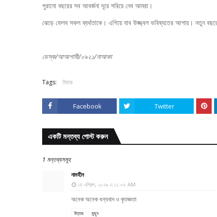
পুরানো বছরের সব আবর্জনা দূরে সরিয়ে নেব আমরা।
ঝেড়ে ফেলব সকল ব্যর্থতাকে। এগিয়ে যাব উজ্জ্বল ভবিষ্যতের আশায়। নতুন ব
ডেস্ক/আআগামী/০৯২১/নাআকা
Tags:
ফিচার
Facebook
Twitter
একটি মন্তব্য পোস্ট করুন
1 মন্তব্যসমূহ
নামহীন
১৪ এপ্রিল, ২০২৬ এ ১১:০৫ AM
অনেক অনেক ধন্যবাদ ও কৃতজ্ঞতা
উত্তর
মুছুন