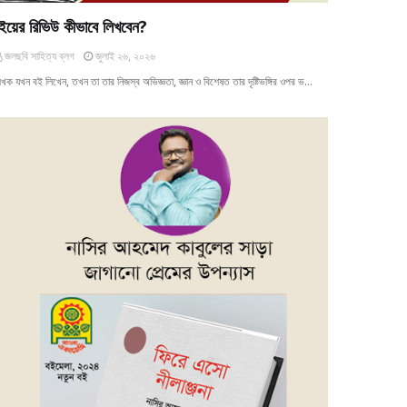
ইয়ের রিভিউ কীভাবে লিখবেন?
জলছবি সাহিত্য ব্লগ
জুলাই ২৬, ২০২৬
খক যখন বই লিখেন, তখন তা তার নিজস্ব অভিজ্ঞতা, জ্ঞান ও বিশেষত তার দৃষ্টিভঙ্গির ওপর ভ…