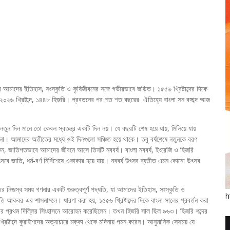
, যা আমাদের ইতিহাস, সংস্কৃতি ও কৃষিজীবনের সঙ্গে গভীরভাবে জড়িত। ১৫৫৬ খ্রিষ্টাব্দের দিকে
 ২০২৬ খ্রিষ্টাব্দ, ১৪৪৮ হিজরি। প্রবতনের পর শত শত বছরের ঐতিহ্যে বাংলা সন বঙ্গাব্দ আজ
ন দিন মানে তো কেবল স্বতন্ত্র একটি দিন নয়। যে বছরটি শেষ হয়ে যায়, মিলিয়ে যায়
 না। আমাদের অতীতের মধ্যে ওই দিনগুলো সঞ্চিত হয়ে থাকে। তবু বর্ষশেষে নতুনকে বরণ
েন, জাতিগতভাবে আমাদের জীবনে আসে তিনটি নববর্ষ। বাংলা নববর্ষ, ইংরেজি ও হিজরি
সবে জাতি, ধর্ম-বর্ণ নির্বিশেষে একাকার হয়ে যায়। নববর্ষ উৎসব ব্যতীত এমন কোনো উৎসব
তির নিজস্ব সময় গণনার একটি গুরুত্বপূর্ণ পদ্ধতি, যা আমাদের ইতিহাস, সংস্কৃতি ও
h
আকবর-এর শাসনামলে। ধারণা করা হয়, ১৫৫৬ খ্রিষ্টাব্দের দিকে বাংলা সালের প্রবর্তন করা
াট আকবর প্রথম দিল্লির সিংহাসনে আরোহন করেছিলেন। তখন হিজরি সাল ছিল ৯৬৩। হিজরি শব্দের
্রিষ্টাব্দে কুরাইশদের অত্যাচারে মক্কা থেকে মদিনায় গমন করেন। আনুমানিক সেসময় যে