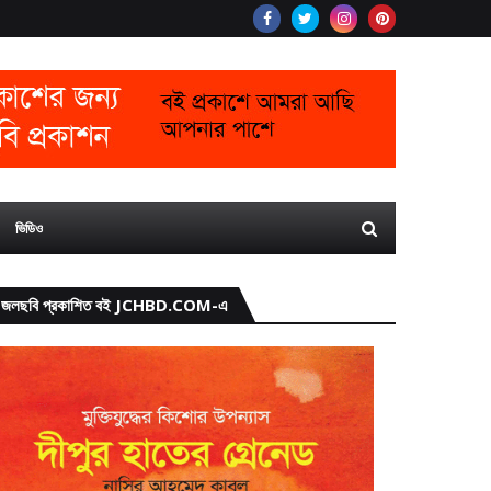
ভিডিও
জলছবি প্রকাশিত বই JCHBD.COM-এ