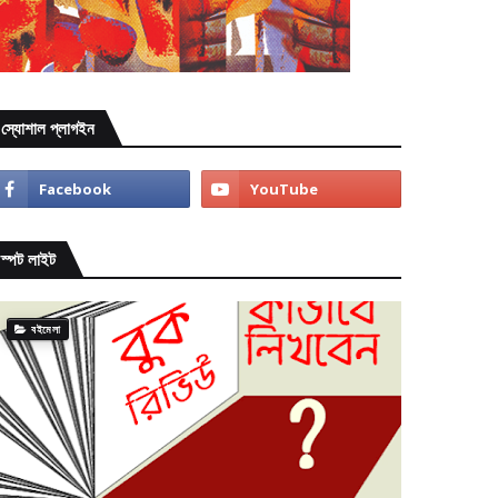
স্যোশাল প্লাগইন
স্পট লাইট
বইমেলা