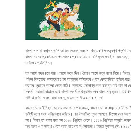
বাংলা সাল বা বঙ্গাব্দ বাঙালি জাতির নিজস্ব সময় গণনার একটি গুরুত্বপূর্ণ পদ্ধতি
বাংলা সালের প্রবর্তননের পর কালের প্রবাহে আমরা অতিক্রম করছি ১৪৩৩ বঙ্গাব্দ,
সমহিমায় প্রতিষ্ঠিত।
ছর আসে বছর চলে যায়। আসে নতুন দিন। বৈশাখ আসে নতুন বার্তা নিয়ে। কিন্তু নতু
পশ্চিম দিগন্তের অস্তবেলায় তা আমাদের অস্তিত্ব থেকে কোনোদিনই হারিয়ে যায়
করবার প্রয়াসে আমরা জেগে উঠি। আমাদের সৌভাগ্য আর দুর্ভাগ্য যাই বলি না ক
নববর্ষ। আমরা বাঙালি তাই বাংলা নববর্ষকে উদ‌্‌যাপন করে থাকি সাড়ম্বরে। এই উৎ
নাই যা জাতি-ধর্মের ভেদাভেদ ভুলে এত বেশি একাত্ম করে দেয়!
বাংলা সালের ইতিহাস জানতে হলে জানা প্রয়োজন, বাংলা সাল বা বঙ্গাব্দ বাঙালি জা
কৃষিজীবনের সঙ্গে গভীরভাবে জড়িত। এর উৎপত্তি মুঘল আমলে, বিশেষ করে মহামতি 
হয়। কিন্তু তা গণনা করা হয় ১৫৮৫ খ্রিষ্টাব্দ থেকে। ১৫৫৬ খ্রিষ্টাব্দে সম্র
অর্থ হলো এক জায়গা থেকে অন্য জায়গায় স্থানান্তর। হযরত মুহাম্মদ (সাঃ) ৬২২ খ