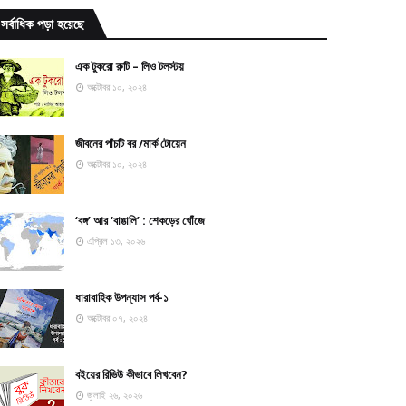
সর্বাধিক পড়া হয়েছে
এক টুকরো রুটি – লিও টলস্টয়
অক্টোবর ১০, ২০২৪
জীবনের পাঁচটি বর /মার্ক টোয়েন
অক্টোবর ১০, ২০২৪
‘বঙ্গ’ আর ‘বাঙালি’ : শেকড়ের খোঁজে
এপ্রিল ১৩, ২০২৬
ধারাবাহিক উপন্যাস পর্ব-১
অক্টোবর ০৭, ২০২৪
বইয়ের রিভিউ কীভাবে লিখবেন?
জুলাই ২৬, ২০২৬