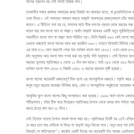
সালের প্রচলন হয় সেই সালই হিজরি সাল।
তৎকালীন সময়ে রাজস্ব আদায়ের জন্য হিজরি সন ব্যবহৃত হতো, যা চন্দ্রভিত্তিক হও
দেখা দিতো। এই সমস্যার সমাধান করতে সম্রাট আকবরের রাজত্বকালে তাঁর অমাত্য আ
করেন। এ নীতিতে বলা হয় যে, ফসলের মাঠে বীজ বপণের প্রথম থেকে বছরের শুরু
করেন যার নাম বাংলা সাল বা বঙ্গাব্দ। অর্থাৎ সম্রাট আকবর একটি নতুন সূর্যভিত্তিক 
পরবর্তীতে বাংলা সাল বা বঙ্গাব্দ নামে পরিচিত হয়। তিনি হিজরি ৯৬৩ কেই বাংলা 
এভাবে শুরুতেই বাংলা সালের বয়স ধরা হয়েছিল ৯৬৩। তাহলে হিসাবটা মিলিয়ে নেয
এর সঙ্গে ৪৭০ যোগ করলেই পেয়ে যাব বর্তমান বাংলা সাল ১৪৩৩। এখন থেকে ৪৭০ বছ
চাঁদ অনুসারে আর বাংলা সাল গণনা করা হয় সূর্যের গতি অনুসারে। সেই হিসেবে ব
বছরের তুলনায় প্রতিবছর ৯ থেকে ১০ দিন কম থাকে। তাই ৩৫৫ থেকে ৩৫৬ দিনে
বর্তমান বাংলা সাল ১৪৩৩ ও হিজরি ১৪৪৮ এ ধরনের ব্যবধান সৃষ্টি হয়েছে।
বাংলা সালের আরেকটি গুরুত্বপূর্ণ দিক হলো এর সাংস্কৃতিক গুরুত্ব। প্রতি বছর 
মানুষ নতুন বছরের শুভেচ্ছা বিনিময় করে, মেলা ও সাংস্কৃতিক অনুষ্ঠানের আয়োজ
আধুনিক যুগে বাংলা সালের কিছু সংস্কারও করা হয়েছে। ১৯৬৬ সালে বাংলা একাডে
শহীদুল্লাহ। তাঁরা ঠিক করে দিয়েছেন প্রতিবছর বৈশাখ থেকে ভাদ্র মাস পর্যন্ত প
বছরে চৈত্র মাস হবে ৩১ দিনে।
সেই হিসেবে পহেলা বৈশাখ নববর্ষ পালন করা হয়। প্রতিবছর দিনটি হয় ১৪ই এপ্রি
যে বছর চলে যায় সেদিকে না ফিরে পা বাড়াই নতুন দিনের পথে। নতুন করে পথ চ
নিশ্চয়ই সে ক্ষতিগ্রস্ত"। কাজেই একটি দিনের পর আরেকটি দিন আমরা একইভাবে কা