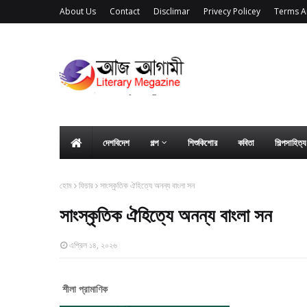
About Us
Contact
Disclimar
Privecy Policey
Terms A
দেশবিদেশ
গল্প
শিশুকিশোর
কবিতা
শিল্পসাহিত্
হোম
ফিচার
সাংস্কৃতিক ঐহিত্যে অনন্য বাংলা সন
সাংস্কৃতিক ঐহিত্যে অনন্য বাংলা সন
এপ্রিল ১৪, ২০২৬
শীলা প্রামাণিক