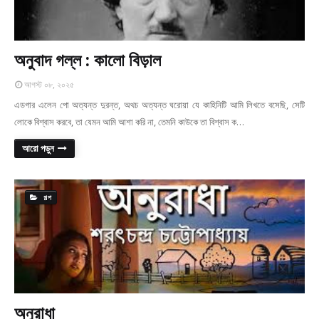
অনুবাদ গল্ল : কালো বিড়াল
আগস্ট ০৮, ২০২৫
এডগার এলেন পো অত্যন্ত দুরন্ত, অথচ অত্যন্ত ঘরোয়া যে কাহিনিটি আমি লিখতে বসেছি, সেটি
লোকে বিশ্বাস করবে, তা যেমন আমি আশা করি না, তেমনি কাউকে তা বিশ্বাস ক…
আরো পড়ুন
গল্প
অনুরাধা