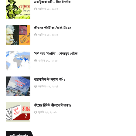
এক টুকরো রুটি – লিও টলস্টয়
অক্টোবর ১০, ২০২৪
জীবনের পাঁচটি বর /মার্ক টোয়েন
অক্টোবর ১০, ২০২৪
‘বঙ্গ’ আর ‘বাঙালি’ : শেকড়ের খোঁজে
এপ্রিল ১৩, ২০২৬
ধারাবাহিক উপন্যাস পর্ব-১
অক্টোবর ০৭, ২০২৪
বইয়ের রিভিউ কীভাবে লিখবেন?
জুলাই ২৬, ২০২৬