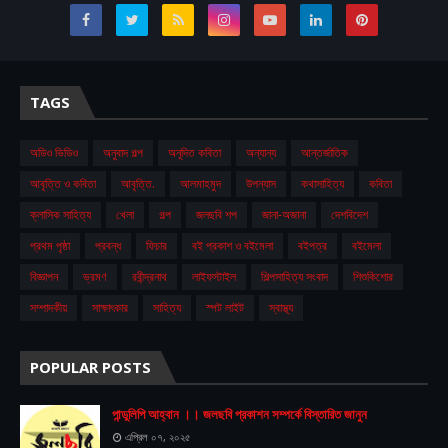
TAGS
অডিও ভিডিও
অনুবাদ গল্প
অনূদিত কবিতা
অন্যান্য
আন্তর্জাতিক
আবৃত্তি ও কবিতা
আবৃত্তি.
আলমাহমুদ
উপন্যাস
কথাসাহিত্য
কবিতা
ক্লাসিক সাহিত্য
খেলা
গল্প
জলছবি শপ
জানা-অজানা
দেশবিদেশ
প্রথম ‍পৃষ্ঠা
প্রবন্ধ
ফিচার
বই প্রকাশ ও বইমেলা
বইপত্র
বইমেলা
বিজ্ঞাপন
ভ্রমণ
রবীন্দ্রনাথ
লাইফস্টাইল
শিল্পসাহিত্য সংবাদ
শিশুকিশোর
সম্পাদকীয়
সাক্ষাৎকার
সাহিত্য
স্পট লাইট
স্বাস্থ্য
POPULAR POSTS
পান্ডুলিপি আহ্বান ।। জলছবি প্রকাশন সম্পর্কে বিস্তারিত জানুন
এপ্রিল ০৭, ২০২৫