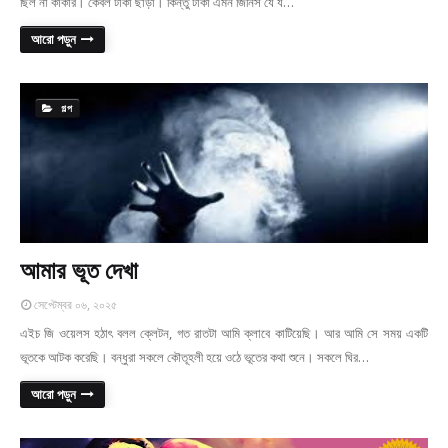
ছিল না কাকার। কেবল টাকা ছাড়া। কিন্তু টাকা এমন জিনিস যে য…
আরো পড়ুন
গল্প
আমার ভূত দেখা
সেপ্টেম্বর ০৬, ২০২৫
এইচ জি ওয়েলস হঠাৎ বলল ক্লেটন, গত রাতটা আমি ক্লাবে কাটিয়েছি। আর আমি সে সময় একটি
ভূতকে আটক করেছি। বন্ধুরা সকলে কৌতূহলী হয়ে ওঠে ভূতের কথা শুনে। সকলে ঘির…
আরো পড়ুন