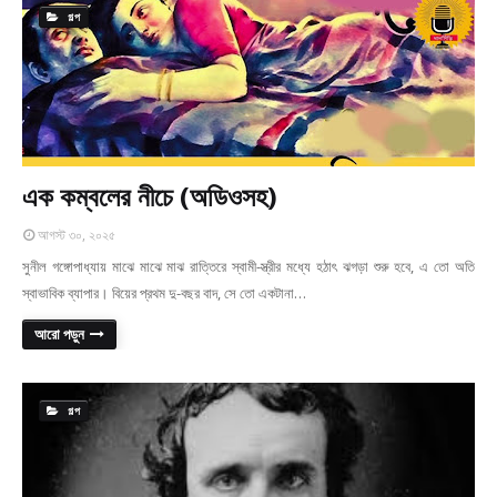
গল্প
এক কম্বলের নীচে (অডিওসহ)
আগস্ট ৩০, ২০২৫
সুনীল গঙ্গোপাধ্যায় মাঝে মাঝে মাঝ রাত্তিরে স্বামী-স্ত্রীর মধ্যে হঠাৎ ঝগড়া শুরু হবে, এ তো অতি
স্বাভাবিক ব্যাপার। বিয়ের প্রথম দু-বছর বাদ, সে তো একটানা…
আরো পড়ুন
গল্প