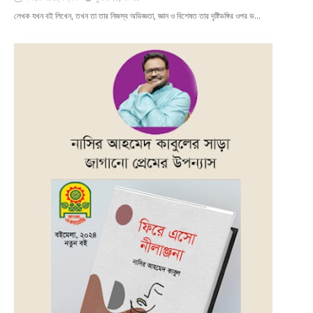
লেখক যখন বই লিখেন, তখন তা তার নিজস্ব অভিজ্ঞতা, জ্ঞান ও বিশেষত তার দৃষ্টিভঙ্গির ওপর ভ…