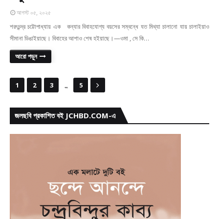
আগস্ট ০৫, ২০২৫
শরৎচন্দ্র চট্টোপাধ্যায় এক কন্যার বিবাহযোগ্য বয়সের সম্বন্ধে যত মিথ্যা চালানো যায় চালাইয়াও
সীমানা ডিঙাইয়াছে। বিবাহের আশাও শেষ হইয়াছে।—ওমা , সে কি…
আরো পড়ুন
...
1
2
3
5
জলছবি প্রকাশিত বই JCHBD.COM-এ