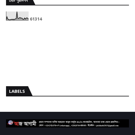
মোট পৃষ্ঠাদর্শন
6
1
3
1
4
LABELS