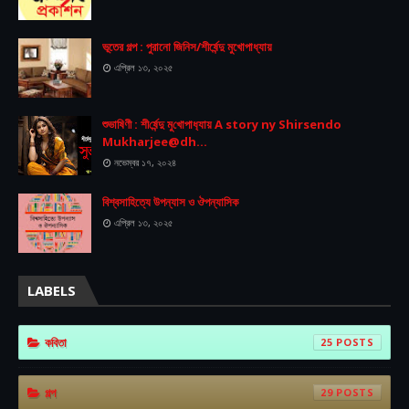
ভূতের গল্প : পুরানো জিনিস/শীর্ষেন্দু মুখোপাধ্যায়
এপ্রিল ১৩, ২০২৫
শুভা‌ষিণী : শী‌র্ষেন্দু মু‌খোপাধ‌্যায় A story ny Shirsendo
Mukharjee@dh...
নভেম্বর ১৭, ২০২৪
বিশ্বসাহিত্যে উপন্যাস ও ঔপন্যাসিক
এপ্রিল ১৩, ২০২৫
LABELS
কবিতা
25
গল্প
29