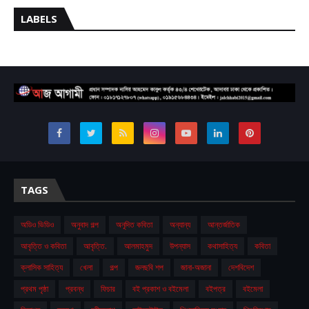
LABELS
TAGS
অডিও ভিডিও
অনুবাদ গল্প
অনূদিত কবিতা
অন্যান্য
আন্তর্জাতিক
আবৃত্তি ও কবিতা
আবৃত্তি.
আলমাহমুদ
উপন্যাস
কথাসাহিত্য
কবিতা
ক্লাসিক সাহিত্য
খেলা
গল্প
জলছবি শপ
জানা-অজানা
দেশবিদেশ
প্রথম ‍পৃষ্ঠা
প্রবন্ধ
ফিচার
বই প্রকাশ ও বইমেলা
বইপত্র
বইমেলা