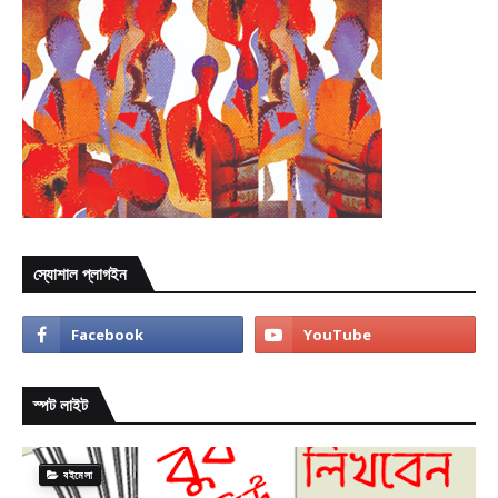
স্যোশাল প্লাগইন
স্পট লাইট
বইমেলা