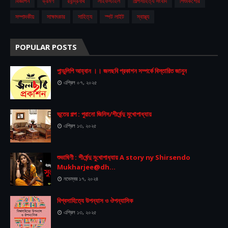
বিজ্ঞাপন
ভ্রমণ
রবীন্দ্রনাথ
লাইফস্টাইল
শিল্পসাহিত্য সংবাদ
শিশুকিশোর
সম্পাদকীয়
সাক্ষাৎকার
সাহিত্য
স্পট লাইট
স্বাস্থ্য
POPULAR POSTS
পান্ডুলিপি আহ্বান ।। জলছবি প্রকাশন সম্পর্কে বিস্তারিত জানুন
এপ্রিল ০৭, ২০২৫
ভূতের গল্প : পুরানো জিনিস/শীর্ষেন্দু মুখোপাধ্যায়
এপ্রিল ১৩, ২০২৫
শুভা‌ষিণী : শী‌র্ষেন্দু মু‌খোপাধ‌্যায় A story ny Shirsendo
Mukharjee@dh...
নভেম্বর ১৭, ২০২৪
বিশ্বসাহিত্যে উপন্যাস ও ঔপন্যাসিক
এপ্রিল ১৩, ২০২৫