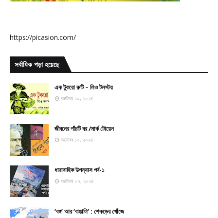
https://picasion.com/
সর্বাধিক পড়া হয়েছে
এক টুকরো রুটি – লিও টলস্টয়
অক্টোবর ১০, ২০২৪
জীবনের পাঁচটি বর /মার্ক টোয়েন
অক্টোবর ১০, ২০২৪
ধারাবাহিক উপন্যাস পর্ব-১
অক্টোবর ০৭, ২০২৪
‘বঙ্গ’ আর ‘বাঙালি’ : শেকড়ের খোঁজে