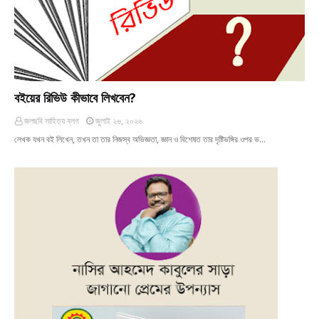
বইয়ের রিভিউ কীভাবে লিখবেন?
জলছবি সাহিত্য ব্লগ
জুলাই ২৬, ২০২৬
লেখক যখন বই লিখেন, তখন তা তার নিজস্ব অভিজ্ঞতা, জ্ঞান ও বিশেষত তার দৃষ্টিভঙ্গির ওপর ভ…