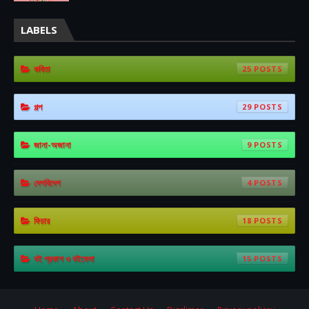
LABELS
কবিতা
25
গল্প
29
জানা-অজানা
9
দেশবিদেশ
4
ফিচার
18
বই প্রকাশ ও বইমেলা
15